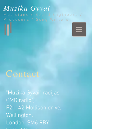
Muzika Gyvai
Musicians / Sound Engineers /
Producers / Song Writers
Contact
"Muzika Gyvai" radijas
("MG radio")
F21. 42 Mollison drive,
Wallington.
London. SM6 9BY