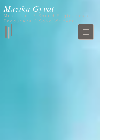
Muzika Gyvai
Musicians / Sound Engineers /
Producers / Song Writers