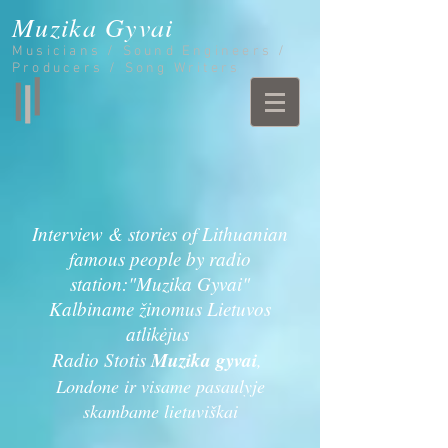
Muzika Gyvai
Musicians / Sound Engineers /
Producers / Song Writers
Interview & stories of Lithuanian
famous people by radio
station:"Muzika Gyvai"
Kalbiname žinomus Lietuvos
atlikėjus
Muzika gyvai
Radio Stotis
,
Londone ir visame pasaulyje
skambame lietuviškai