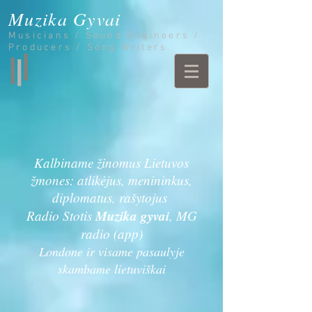
Muzika Gyvai
Musicians / Sound Engineers /
Producers / Song Writers
Kalbiname žinomus Lietuvos
žmones: atlikėjus, menininkus,
diplomatus, rašytojus
Muzika gyvai
Radio Stotis
, MG
radio (app)
Londone ir visame pasaulyje
skambame lietuviškai